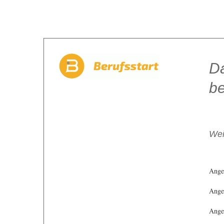
Da
be
Wei
Ange
Angeb
Angeb